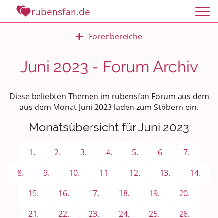
rubensfan.de
Forenbereiche
Rundum Leben
Juni 2023 - Forum Archiv
Politik und Weltgeschehen
Diese beliebten Themen im rubensfan Forum aus dem
Smalltalk
aus dem Monat Juni 2023 laden zum Stöbern ein.
Monatsübersicht für Juni 2023
Persönliches
Treffen und Stammtische
1.
2.
3.
4.
5.
6.
7.
Ü100 Party - Fanecke
8.
9.
10.
11.
12.
13.
14.
15.
16.
17.
18.
19.
20.
Gesundheit & Wellness
21.
22.
23.
24.
25.
26.