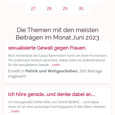
Sport & Freizeit
27.
28.
29.
30.
Shopping und Bekleidung
Urlaub und Reisen
Die Themen mit den meisten
Medien & Showgeschäft
Beiträgen im Monat Juni 2023
sexualisierte Gewalt gegen Frauen.
Kochen, Backen und Genießen
Mich hinterlässt die Causa Rammstein rund um ihren Frontmann
Anregungen und Support
Till Lindemann einfach sprachlos. Dabei steht sie stellvertretend
für die sexualisierte Gewalt…
mehr
Erstellt in
Politik und Weltgeschehen
, 500 Beiträge
Spiel, Spaß und Sinnlosigkeit
insgesamt
Gewicht reduzieren
Ich höre gerade...und denke dabei an....
Archiv
Ich höre gerade CHINA GIRL von DAVID BOWIE ... Und dabei
muss ich an eine saulustige Faschingsparty in den 80ern denken,
…
mehr