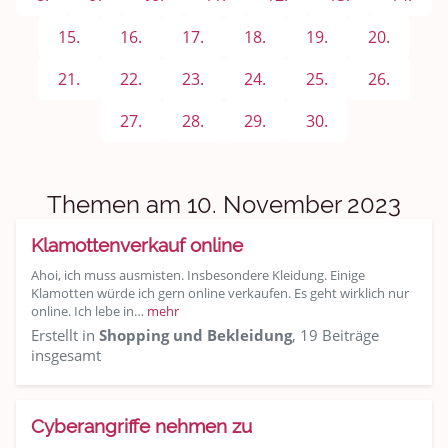
Sport & Freizeit
15.
16.
17.
18.
19.
20.
Shopping und Bekleidung
21.
22.
23.
24.
25.
26.
Urlaub und Reisen
27.
28.
29.
30.
Medien & Showgeschäft
Kochen, Backen und Genießen
Themen am 10. November 2023
Anregungen und Support
Klamottenverkauf online
Ahoi, ich muss ausmisten. Insbesondere Kleidung. Einige
Spiel, Spaß und Sinnlosigkeit
Klamotten würde ich gern online verkaufen. Es geht wirklich nur
online. Ich lebe in…
mehr
Gewicht reduzieren
Erstellt in
Shopping und Bekleidung
, 19 Beiträge
insgesamt
Archiv
Cyberangriffe nehmen zu