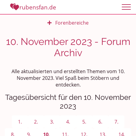
rubensfan.de
Forenbereiche
Rundum Leben
10. November 2023 - Forum
Archiv
Politik und Weltgeschehen
Smalltalk
Alle aktualisierten und erstellten Themen vom 10.
November 2023. Viel Spaß beim Stöbern und
Persönliches
entdecken.
Treffen und Stammtische
Tagesübersicht für den 10. November
2023
Ü100 Party - Fanecke
1.
2.
3.
4.
5.
6.
7.
Gesundheit & Wellness
8.
9.
10
.
11.
12.
13.
14.