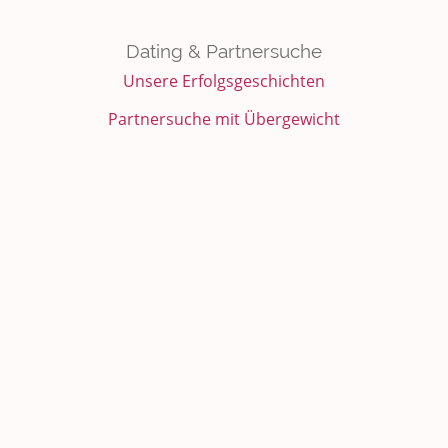
Dating & Partnersuche
Unsere Erfolgsgeschichten
Partnersuche mit Übergewicht
Dating mit Übergewicht
Mollige Singles
Sie sucht ihn
Finde Deine runde Liebe
rubensfan Bewertungen
Das rubensfan.de Wiki
Über rubensfan
Kleingedrucktes
Hilfe & Support
Benimmregeln
Erste Schritte
AGB