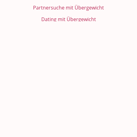
Partnersuche mit Übergewicht
Dating mit Übergewicht
Mollige Singles
Sie sucht ihn
Finde Deine runde Liebe
rubensfan Bewertungen
Das rubensfan.de Wiki
Über rubensfan
Kleingedrucktes
Hilfe & Support
Benimmregeln
Erste Schritte
AGB
Mitgliedschaft bei rubensfan.de
Impressum
Kontakt
Datenschutz