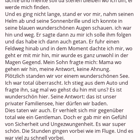
lachte und meinte soll da stehen bleiben wo ich bin, er
werde mich finden.
Und es ging nicht lange, stand er vor mir, nahm seinen
Helm ab und seine Sonnenbrille und ich konnte in
seine blauen wunderschönen Augen schauen. ich war
hin und weg. Er sagte dann zu mir ich solle ihm folgen
und das habe ich dann auch getan. Er fuhr einen
Feldweg hinab und in dem Moment dachte ich mir, wo
geht er mit mir hin, mir wurde es ganz unwohl in der
Magen Gegend. Mein Sohn fragte mich: Mama wo
gehen wir hin, meine Antwort, keine Ahnung.
Plötzlich standen wir vor einem wunderschönen See.
Ich war total überrascht. Ich stieg aus dem Auto und
fragte ihn, sag mal wo gehst du hin mit uns? Es ist
wunderschön hier. Seine Antwort: das ist unser
privater Familiensee, hier dürfen wir baden.
Dies taten wir auch. Er verhielt sich mir gegenüber
total wie ein Gentleman. Doch er gab mir ein Gefühl
von Sicherheit und Ungezwungenheit. Es war super
schön. Die Stunden gingen vorbei wie im Fluge. Und es
war viel zu schnell vorbei.