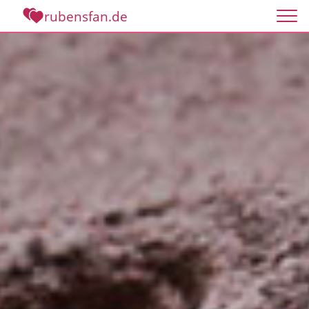
rubensfan.de