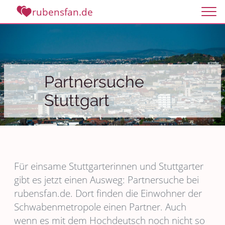
rubensfan.de
Partnersuche
Stuttgart
Für einsame Stuttgarterinnen und Stuttgarter
gibt es jetzt einen Ausweg: Partnersuche bei
rubensfan.de. Dort finden die Einwohner der
Schwabenmetropole einen Partner. Auch
wenn es mit dem Hochdeutsch noch nicht so