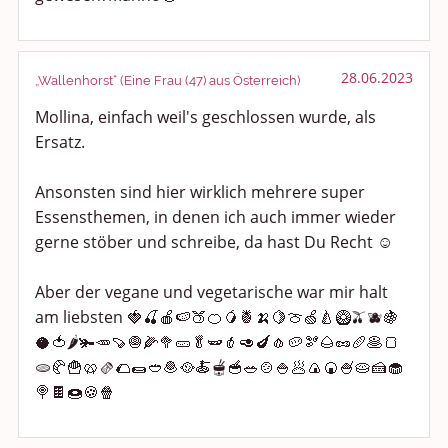
28.06.2023
„Wallenhorst“ (Eine Frau (47) aus Österreich)
Mollina, einfach weil's geschlossen wurde, als
Ersatz.
Ansonsten sind hier wirklich mehrere super
Essensthemen, in denen ich auch immer wieder
gerne stöber und schreibe, da hast Du Recht ☺️
Aber der vegane und vegetarische war mir halt
am liebsten 🍓🍒🍎🍉🍑🍊🥭🍍🍌🍋🍈🍏🍐🥝🫒🫐🍇
🥥🍅🌶️🫚🥕🍠🧅🌽🥦🥒🥬🫛🫑🥑🍆🧄🥔🫘🌰🥜🥖🥞🍞
🫓🥐🍟🥨🫔🌮🌯🥙🧆🥘🍝🫕🥣🥗🍲🍚🥟🍙🍘🍧🥧🍰🧁
🍭🍫🍩🍪🍿