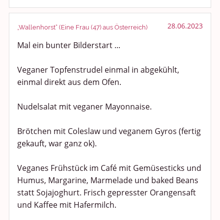
Shopping und Bekleidung
Urlaub und Reisen
28.06.2023
„Wallenhorst“ (Eine Frau (47) aus Österreich)
Mal ein bunter Bilderstart ...
Medien & Showgeschäft
Veganer Topfenstrudel einmal in abgekühlt,
Kochen, Backen und Genießen
einmal direkt aus dem Ofen.
Anregungen und Support
Nudelsalat mit veganer Mayonnaise.
Spiel, Spaß und Sinnlosigkeit
Brötchen mit Coleslaw und veganem Gyros (fertig
Gewicht reduzieren
gekauft, war ganz ok).
Archiv
Veganes Frühstück im Café mit Gemüsesticks und
Humus, Margarine, Marmelade und baked Beans
statt Sojajoghurt. Frisch gepresster Orangensaft
und Kaffee mit Hafermilch.