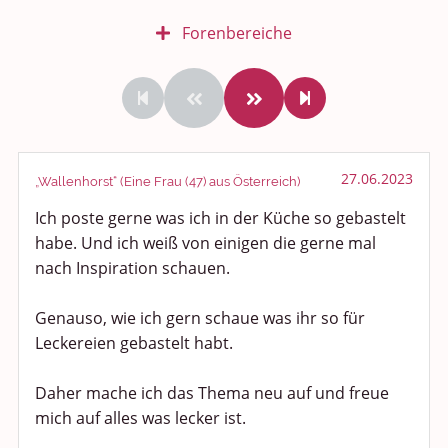
Forenbereiche
Rundum Leben
Politik und Weltgeschehen
Smalltalk
27.06.2023
„Wallenhorst“ (Eine Frau (47) aus Österreich)
Ich poste gerne was ich in der Küche so gebastelt
Persönliches
habe. Und ich weiß von einigen die gerne mal
Treffen und Stammtische
nach Inspiration schauen.
Ü100 Party - Fanecke
Genauso, wie ich gern schaue was ihr so für
Leckereien gebastelt habt.
Gesundheit & Wellness
Daher mache ich das Thema neu auf und freue
Sport & Freizeit
mich auf alles was lecker ist.