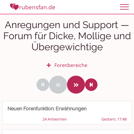
rubensfan.de
Anregungen und Support —
Forum für Dicke, Mollige und
Übergewichtige
Forenbereiche
Rundum Leben
Politik und Weltgeschehen
Smalltalk
Neuen Forenfunktion: Erwähnungen
24 Antworten
Gestern, 17:48
Persönliches