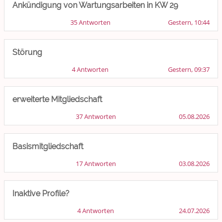
Treffen und Stammtische
Ankündigung von Wartungsarbeiten in KW 29
35 Antworten
Gestern, 10:44
Ü100 Party - Fanecke
Gesundheit & Wellness
Störung
4 Antworten
Gestern, 09:37
Sport & Freizeit
Shopping und Bekleidung
erweiterte Mitgliedschaft
37 Antworten
05.08.2026
Urlaub und Reisen
Medien & Showgeschäft
Basismitgliedschaft
Kochen, Backen und Genießen
17 Antworten
03.08.2026
Anregungen und Support
Inaktive Profile?
Spiel, Spaß und Sinnlosigkeit
4 Antworten
24.07.2026